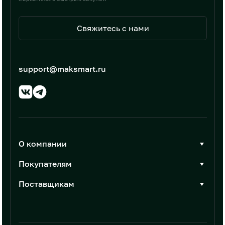
Свяжитесь с нами
support@maksmart.ru
О компании
О Максмарт
Покупателям
Документы
Стать покупателем
Поставщикам
Контакты
Каталог товаров
Стать поставщиком
Новости
Интеграции
Условия размещения