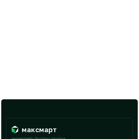
максмарт
маркетплейс быстрых закупок