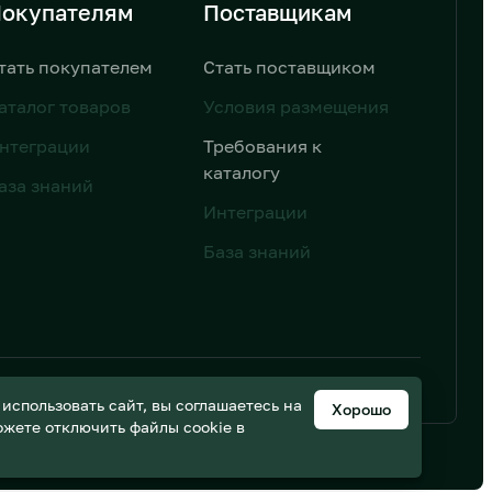
окупателям
Поставщикам
тать покупателем
Стать поставщиком
аталог товаров
Условия размещения
нтеграции
Требования к
каталогу
аза знаний
Интеграции
База знаний
ьных данных
Дизайн от AIC
спользовать сайт, вы соглашаетесь на
Хорошо
можете отключить файлы cookie в