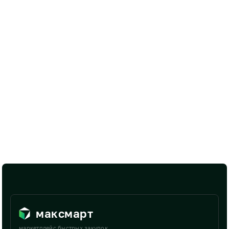
максмарт
маркетплейс быстрых закупок