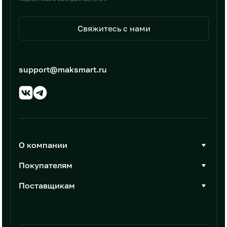
Свяжитесь с нами
support@maksmart.ru
О компании
О Максмарт
Покупателям
Документы
Стать покупателем
Поставщикам
Контакты
Каталог товаров
Стать поставщиком
Новости
Интеграции
Условия размещения