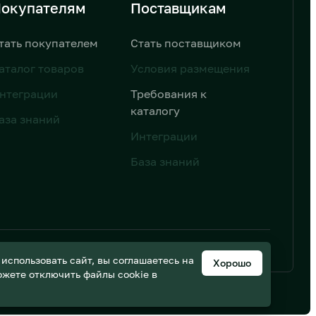
окупателям
Поставщикам
тать покупателем
Стать поставщиком
аталог товаров
Условия размещения
нтеграции
Требования к
каталогу
аза знаний
Интеграции
База знаний
ьных данных
Дизайн от AIC
спользовать сайт, вы соглашаетесь на
Хорошо
можете отключить файлы cookie в