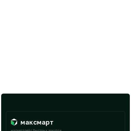
максмарт
маркетплейс быстрых закупок