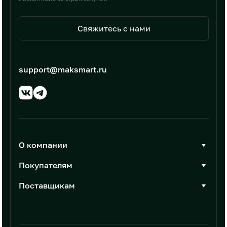
Свяжитесь с нами
support@maksmart.ru
О компании
О Максмарт
Покупателям
Документы
Стать покупателем
Поставщикам
Контакты
Каталог товаров
Стать поставщиком
Новости
Интеграции
Условия размещения