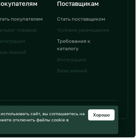
окупателям
Поставщикам
тать покупателем
Стать поставщиком
аталог товаров
Условия размещения
нтеграции
Требования к
каталогу
аза знаний
Интеграции
База знаний
ьных данных
Дизайн от AIC
спользовать сайт, вы соглашаетесь на
Хорошо
можете отключить файлы cookie в