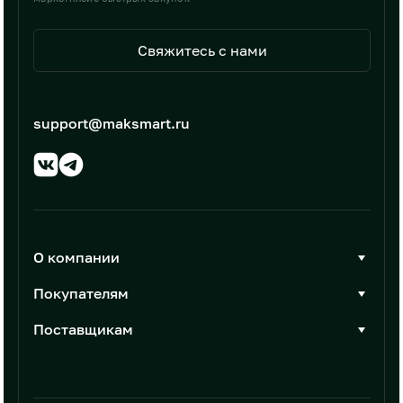
Свяжитесь с нами
support@maksmart.ru
О компании
О Максмарт
Покупателям
Документы
Стать покупателем
Поставщикам
Контакты
Каталог товаров
Стать поставщиком
Новости
Интеграции
Условия размещения