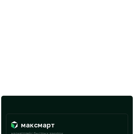
максмарт
маркетплейс быстрых закупок