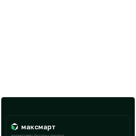
максмарт
маркетплейс быстрых закупок