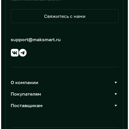
Свяжитесь с нами
support@maksmart.ru
О компании
О Максмарт
Покупателям
Документы
Стать покупателем
Поставщикам
Контакты
Каталог товаров
Стать поставщиком
Новости
Интеграции
Условия размещения