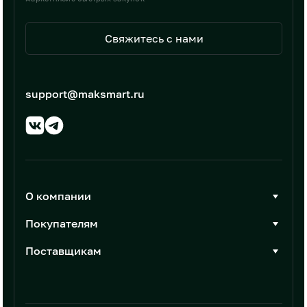
Свяжитесь с нами
support@maksmart.ru
О компании
О Максмарт
Покупателям
Документы
Стать покупателем
Поставщикам
Контакты
Каталог товаров
Стать поставщиком
Новости
Интеграции
Условия размещения