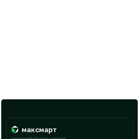
максмарт
маркетплейс быстрых закупок