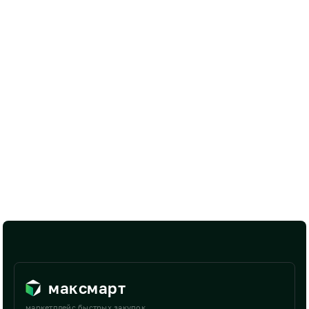
максмарт
маркетплейс быстрых закупок