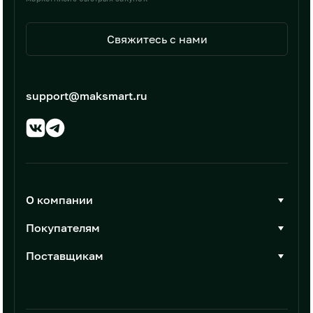
Свяжитесь с нами
support@maksmart.ru
О компании
О Максмарт
Покупателям
Документы
Стать покупателем
Поставщикам
Контакты
Каталог товаров
Стать поставщиком
Новости
Интеграции
Условия размещения