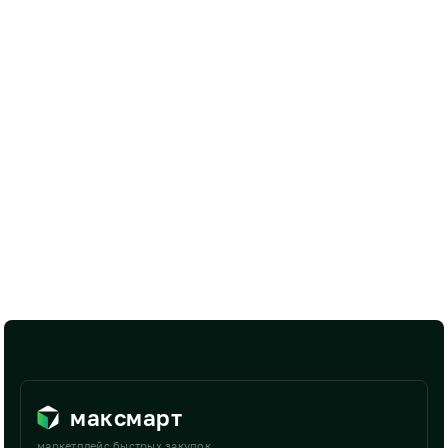
максмарт
маркетплейс быстрых закупок