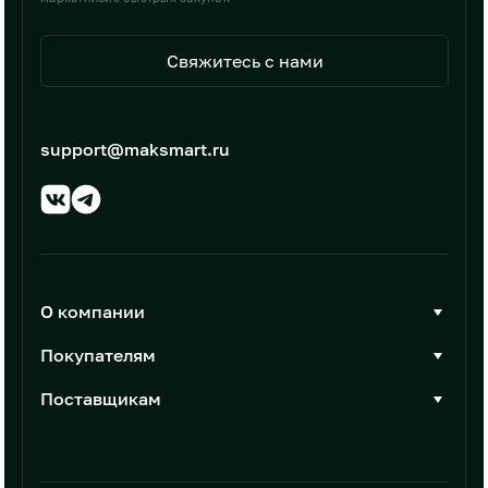
Свяжитесь с нами
support@maksmart.ru
О компании
О Максмарт
Покупателям
Документы
Стать покупателем
Поставщикам
Контакты
Каталог товаров
Стать поставщиком
Новости
Интеграции
Условия размещения