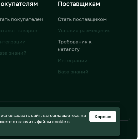
окупателям
Поставщикам
тать покупателем
Стать поставщиком
аталог товаров
Условия размещения
нтеграции
Требования к
каталогу
аза знаний
Интеграции
База знаний
ьных данных
Дизайн от AIC
спользовать сайт, вы соглашаетесь на
Хорошо
можете отключить файлы cookie в