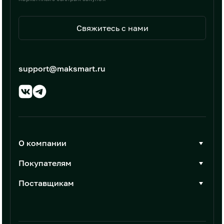
Свяжитесь с нами
support@maksmart.ru
О компании
О Максмарт
Покупателям
Документы
Стать покупателем
Поставщикам
Контакты
Каталог товаров
Стать поставщиком
Новости
Интеграции
Условия размещения