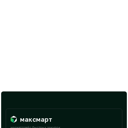
максмарт
маркетплейс быстрых закупок