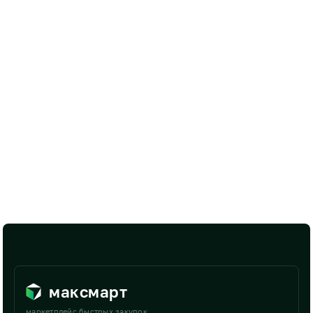
максмарт
маркетплейс быстрых закупок