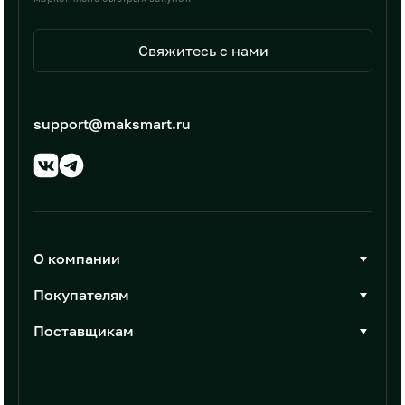
Свяжитесь с нами
support@maksmart.ru
О компании
О Максмарт
Покупателям
Документы
Стать покупателем
Поставщикам
Контакты
Каталог товаров
Стать поставщиком
Новости
Интеграции
Условия размещения