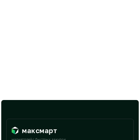
максмарт
маркетплейс быстрых закупок