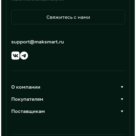
Свяжитесь с нами
support@maksmart.ru
О компании
О Максмарт
Покупателям
Документы
Стать покупателем
Поставщикам
Контакты
Каталог товаров
Стать поставщиком
Новости
Интеграции
Условия размещения