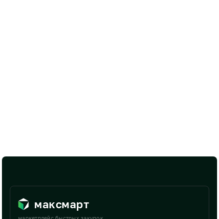
максмарт
маркетплейс быстрых закупок