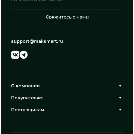
Свяжитесь с нами
support@maksmart.ru
О компании
О Максмарт
Покупателям
Документы
Стать покупателем
Поставщикам
Контакты
Каталог товаров
Стать поставщиком
Новости
Интеграции
Условия размещения