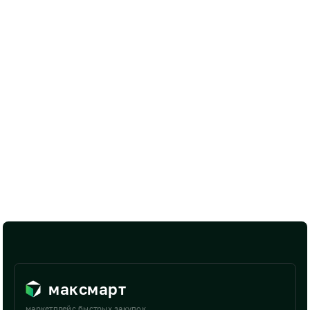
максмарт
маркетплейс быстрых закупок