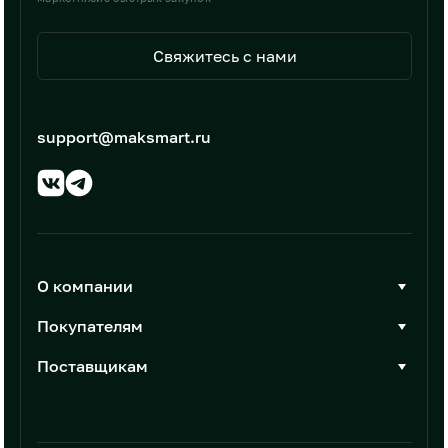
Свяжитесь с нами
support@maksmart.ru
О компании
О Максмарт
Покупателям
Документы
Стать покупателем
Поставщикам
Контакты
Каталог товаров
Стать поставщиком
Новости
Интеграции
Условия размещения