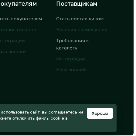
окупателям
Поставщикам
тать покупателем
Стать поставщиком
аталог товаров
Условия размещения
нтеграции
Требования к
каталогу
аза знаний
Интеграции
База знаний
ьных данных
Дизайн от AIC
спользовать сайт, вы соглашаетесь на
Хорошо
можете отключить файлы cookie в