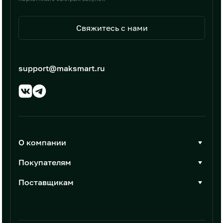
Свяжитесь с нами
support@maksmart.ru
О компании
О Максмарт
Покупателям
Документы
Стать покупателем
Поставщикам
Контакты
Каталог товаров
Стать поставщиком
Новости
Интеграции
Условия размещения