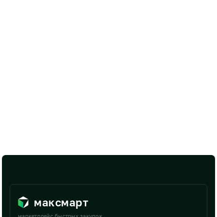
максмарт
маркетплейс быстрых закупок