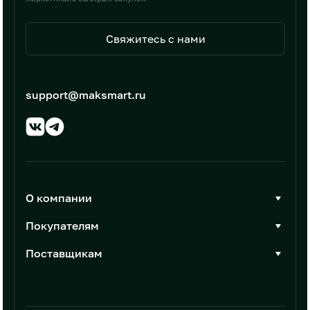
Свяжитесь с нами
support@maksmart.ru
О компании
О Максмарт
Покупателям
Документы
Стать покупателем
Поставщикам
Контакты
Каталог товаров
Стать поставщиком
Новости
Интеграции
Условия размещения