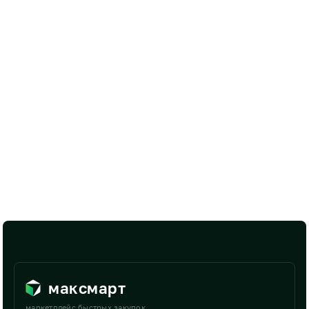
максмарт
маркетплейс быстрых закупок