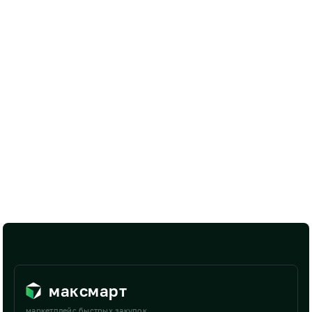
максмарт
маркетплейс быстрых закупок