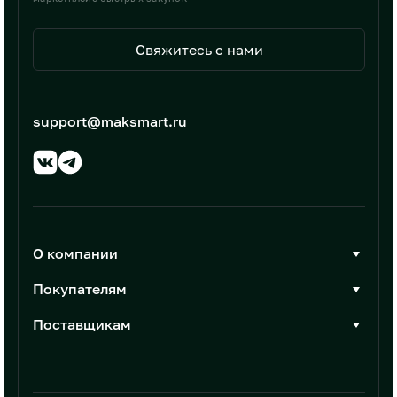
Свяжитесь с нами
support@maksmart.ru
О компании
О Максмарт
Покупателям
Документы
Стать покупателем
Поставщикам
Контакты
Каталог товаров
Стать поставщиком
Новости
Интеграции
Условия размещения