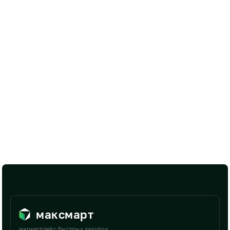
максмарт
маркетплейс быстрых закупок