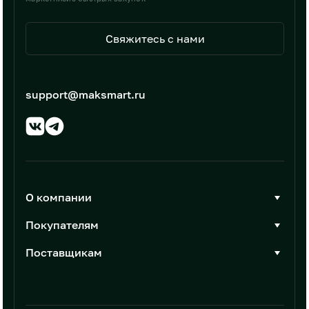
Свяжитесь с нами
support@maksmart.ru
О компании
О Максмарт
Покупателям
Документы
Стать покупателем
Поставщикам
Контакты
Каталог товаров
Стать поставщиком
Новости
Интеграции
Условия размещения