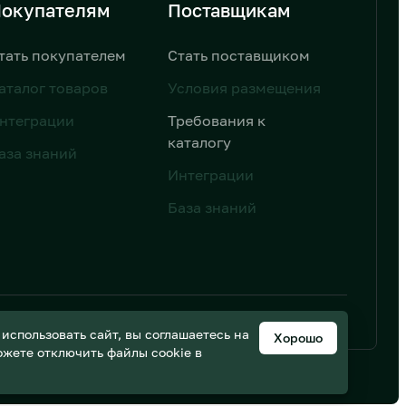
окупателям
Поставщикам
тать покупателем
Стать поставщиком
аталог товаров
Условия размещения
нтеграции
Требования к
каталогу
аза знаний
Интеграции
База знаний
ьных данных
Дизайн от AIC
спользовать сайт, вы соглашаетесь на
Хорошо
можете отключить файлы cookie в