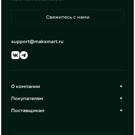
Свяжитесь с нами
support@maksmart.ru
О компании
О Максмарт
Покупателям
Документы
Стать покупателем
Поставщикам
Контакты
Каталог товаров
Стать поставщиком
Новости
Интеграции
Условия размещения