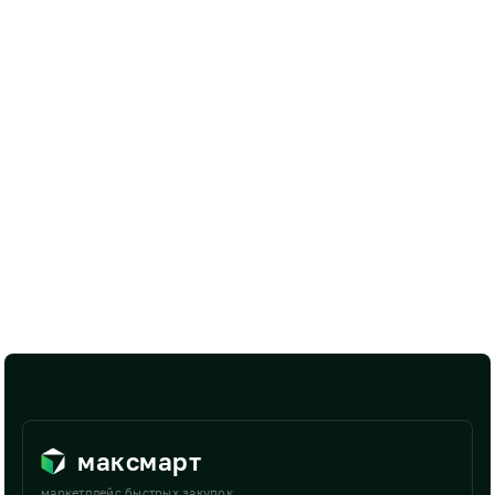
максмарт
маркетплейс быстрых закупок