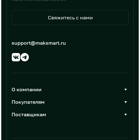
Свяжитесь с нами
support@maksmart.ru
О компании
О Максмарт
Покупателям
Документы
Стать покупателем
Поставщикам
Контакты
Каталог товаров
Стать поставщиком
Новости
Интеграции
Условия размещения