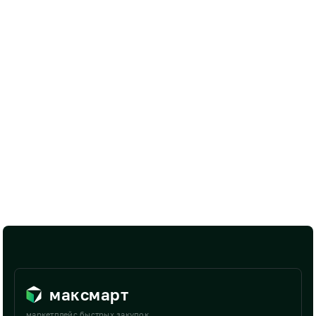
максмарт
маркетплейс быстрых закупок