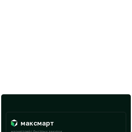
максмарт
маркетплейс быстрых закупок