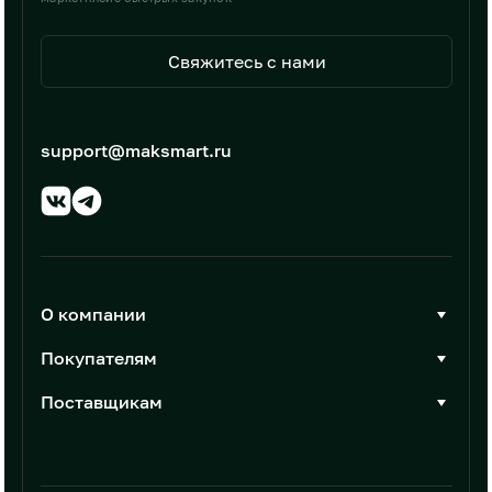
Свяжитесь с нами
support@maksmart.ru
О компании
О Максмарт
Покупателям
Документы
Стать покупателем
Поставщикам
Контакты
Каталог товаров
Стать поставщиком
Новости
Интеграции
Условия размещения