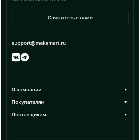
Свяжитесь с нами
support@maksmart.ru
О компании
О Максмарт
Покупателям
Документы
Стать покупателем
Поставщикам
Контакты
Каталог товаров
Стать поставщиком
Новости
Интеграции
Условия размещения