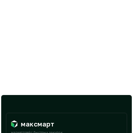
максмарт
маркетплейс быстрых закупок