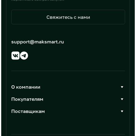
Свяжитесь с нами
support@maksmart.ru
О компании
О Максмарт
Покупателям
Документы
Стать покупателем
Поставщикам
Контакты
Каталог товаров
Стать поставщиком
Новости
Интеграции
Условия размещения