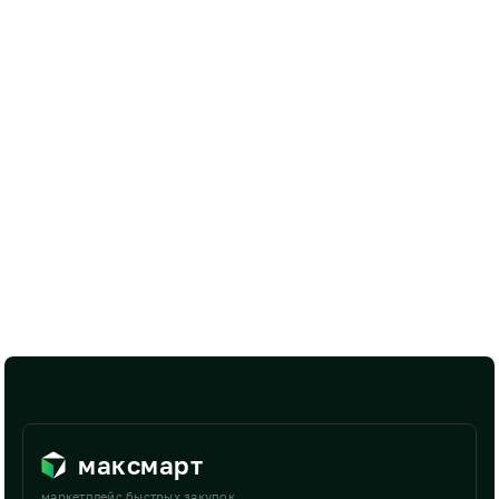
максмарт
маркетплейс быстрых закупок