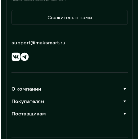
Свяжитесь с нами
support@maksmart.ru
О компании
О Максмарт
Покупателям
Документы
Стать покупателем
Поставщикам
Контакты
Каталог товаров
Стать поставщиком
Новости
Интеграции
Условия размещения