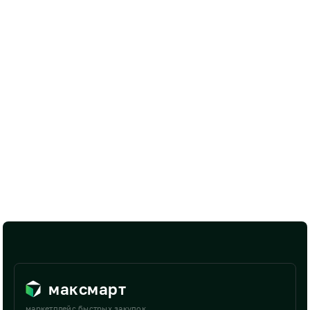
максмарт
маркетплейс быстрых закупок