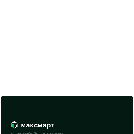
максмарт
маркетплейс быстрых закупок