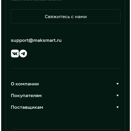
Свяжитесь с нами
support@maksmart.ru
О компании
О Максмарт
Покупателям
Документы
Стать покупателем
Поставщикам
Контакты
Каталог товаров
Стать поставщиком
Новости
Интеграции
Условия размещения