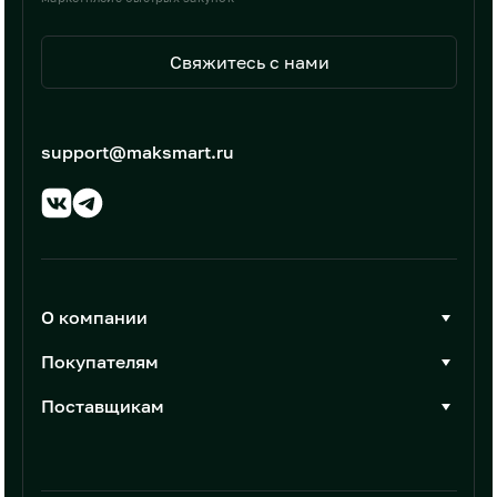
Свяжитесь с нами
support@maksmart.ru
О компании
О Максмарт
Покупателям
Документы
Стать покупателем
Поставщикам
Контакты
Каталог товаров
Стать поставщиком
Новости
Интеграции
Условия размещения