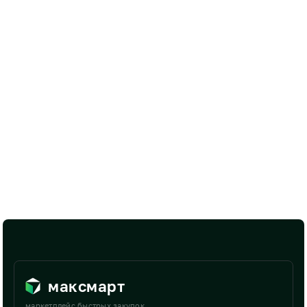
максмарт
маркетплейс быстрых закупок