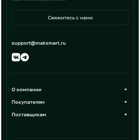
Свяжитесь с нами
support@maksmart.ru
О компании
О Максмарт
Покупателям
Документы
Стать покупателем
Поставщикам
Контакты
Каталог товаров
Стать поставщиком
Новости
Интеграции
Условия размещения