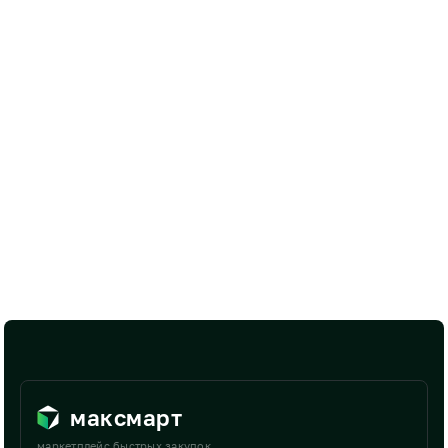
максмарт
маркетплейс быстрых закупок