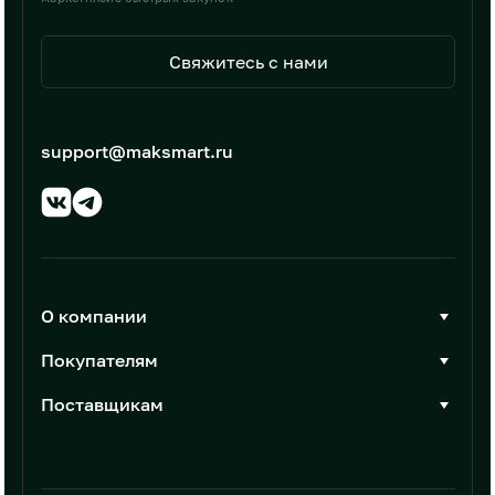
Свяжитесь с нами
support@maksmart.ru
О компании
О Максмарт
Покупателям
Документы
Стать покупателем
Поставщикам
Контакты
Каталог товаров
Стать поставщиком
Новости
Интеграции
Условия размещения