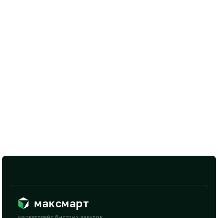
максмарт
маркетплейс быстрых закупок