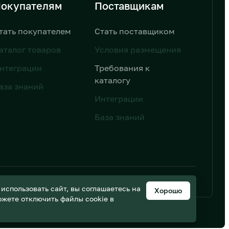
окупателям
Поставщикам
тать покупателем
Стать поставщиком
аталог товаров
Условия размещения
нтеграции
Требования к
каталогу
аза знаний
Интеграции
База знаний
ьных данных
Дизайн от AIC
спользовать сайт, вы соглашаетесь на
Хорошо
можете отключить файлы cookie в