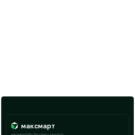
максмарт
маркетплейс быстрых закупок