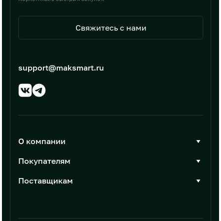
Свяжитесь с нами
support@maksmart.ru
О компании
О Максмарт
Покупателям
Документы
Стать покупателем
Поставщикам
Контакты
Каталог товаров
Стать поставщиком
Новости
Интеграции
Условия размещения