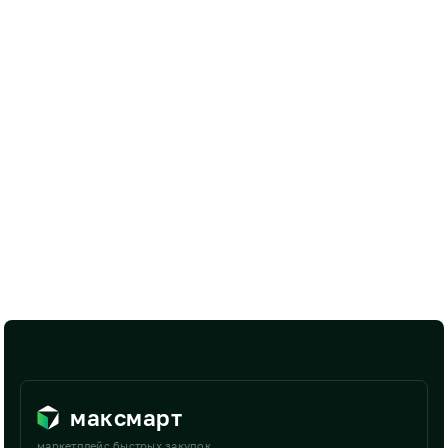
максмарт
маркетплейс быстрых закупок