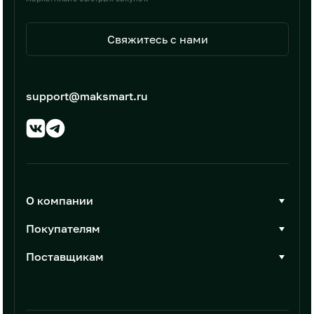
Свяжитесь с нами
support@maksmart.ru
О компании
О Максмарт
Покупателям
Документы
Стать покупателем
Поставщикам
Контакты
Каталог товаров
Стать поставщиком
Новости
Интеграции
Условия размещения