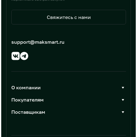
Свяжитесь с нами
support@maksmart.ru
О компании
О Максмарт
Покупателям
Документы
Стать покупателем
Поставщикам
Контакты
Каталог товаров
Стать поставщиком
Новости
Интеграции
Условия размещения