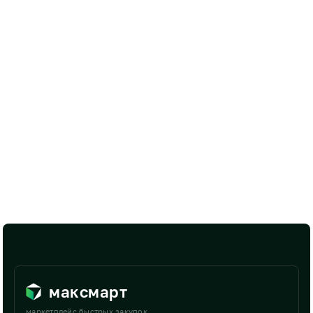
максмарт
маркетплейс быстрых закупок