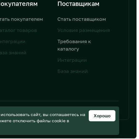
окупателям
Поставщикам
тать покупателем
Стать поставщиком
аталог товаров
Условия размещения
нтеграции
Требования к
каталогу
аза знаний
Интеграции
База знаний
ьных данных
Дизайн от AIC
спользовать сайт, вы соглашаетесь на
Хорошо
можете отключить файлы cookie в