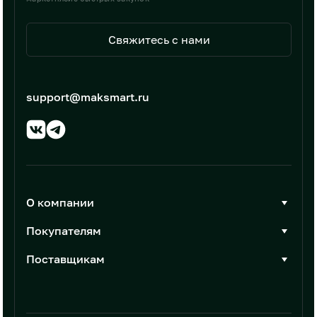
Свяжитесь с нами
support@maksmart.ru
О компании
О Максмарт
Покупателям
Документы
Стать покупателем
Поставщикам
Контакты
Каталог товаров
Стать поставщиком
Новости
Интеграции
Условия размещения