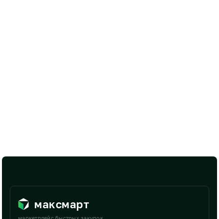
максмарт
маркетплейс быстрых закупок