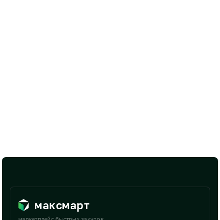
максмарт
маркетплейс быстрых закупок