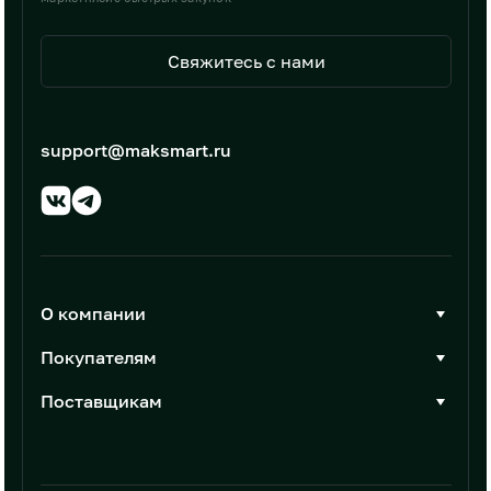
Свяжитесь с нами
support@maksmart.ru
О компании
О Максмарт
Покупателям
Документы
Стать покупателем
Поставщикам
Контакты
Каталог товаров
Стать поставщиком
Новости
Интеграции
Условия размещения