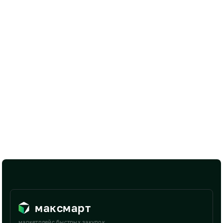
максмарт
маркетплейс быстрых закупок