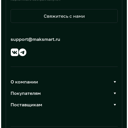
Свяжитесь с нами
support@maksmart.ru
О компании
О Максмарт
Покупателям
Документы
Стать покупателем
Поставщикам
Контакты
Каталог товаров
Стать поставщиком
Новости
Интеграции
Условия размещения