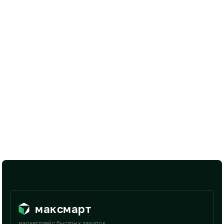
максмарт
маркетплейс быстрых закупок