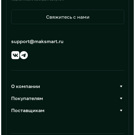
Свяжитесь с нами
support@maksmart.ru
О компании
О Максмарт
Покупателям
Документы
Стать покупателем
Поставщикам
Контакты
Каталог товаров
Стать поставщиком
Новости
Интеграции
Условия размещения