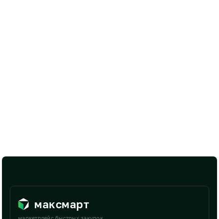
максмарт
маркетплейс быстрых закупок