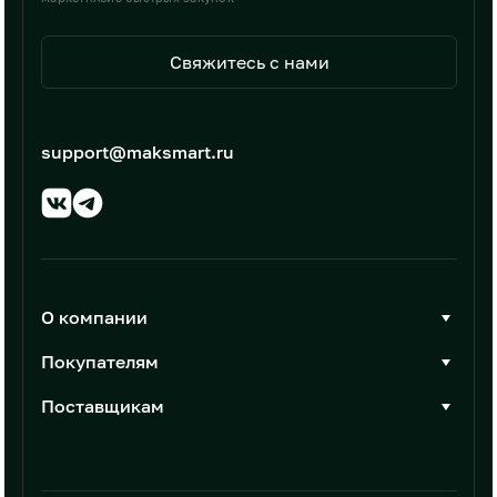
Свяжитесь с нами
support@maksmart.ru
О компании
О Максмарт
Покупателям
Документы
Стать покупателем
Поставщикам
Контакты
Каталог товаров
Стать поставщиком
Новости
Интеграции
Условия размещения