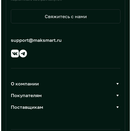
Свяжитесь с нами
support@maksmart.ru
О компании
О Максмарт
Покупателям
Документы
Стать покупателем
Поставщикам
Контакты
Каталог товаров
Стать поставщиком
Новости
Интеграции
Условия размещения