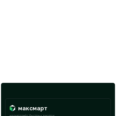
максмарт
маркетплейс быстрых закупок