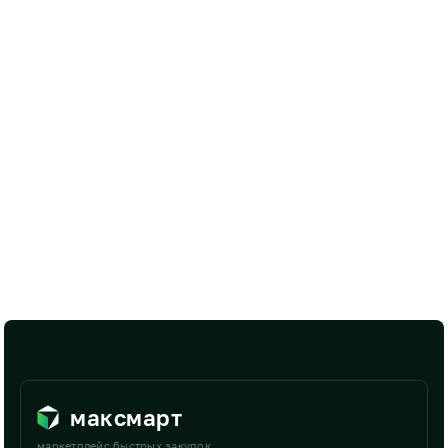
максмарт
маркетплейс быстрых закупок