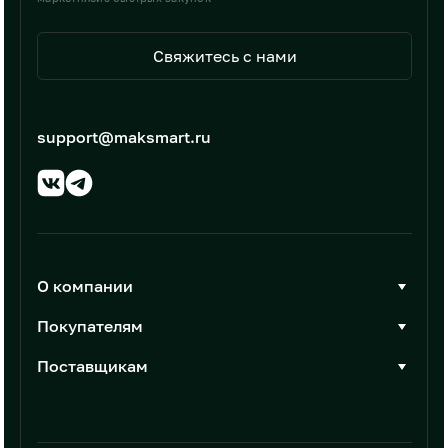
Свяжитесь с нами
support@maksmart.ru
О компании
О Максмарт
Покупателям
Документы
Стать покупателем
Поставщикам
Контакты
Каталог товаров
Стать поставщиком
Новости
Интеграции
Условия размещения