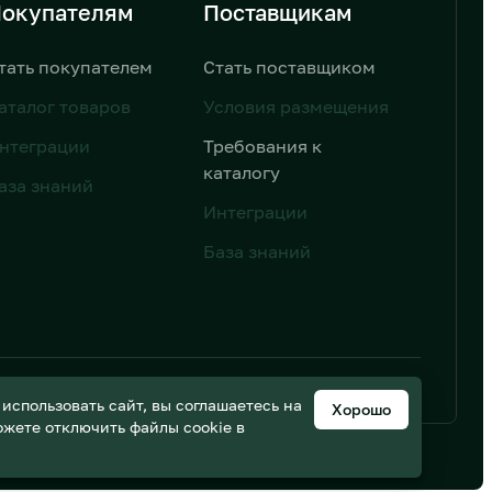
окупателям
Поставщикам
тать покупателем
Стать поставщиком
аталог товаров
Условия размещения
нтеграции
Требования к
каталогу
аза знаний
Интеграции
База знаний
ьных данных
Дизайн от AIC
спользовать сайт, вы соглашаетесь на
Хорошо
можете отключить файлы cookie в