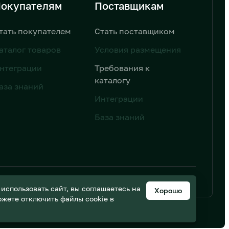
окупателям
Поставщикам
тать покупателем
Стать поставщиком
аталог товаров
Условия размещения
нтеграции
Требования к
каталогу
аза знаний
Интеграции
База знаний
ьных данных
Дизайн от AIC
спользовать сайт, вы соглашаетесь на
Хорошо
можете отключить файлы cookie в