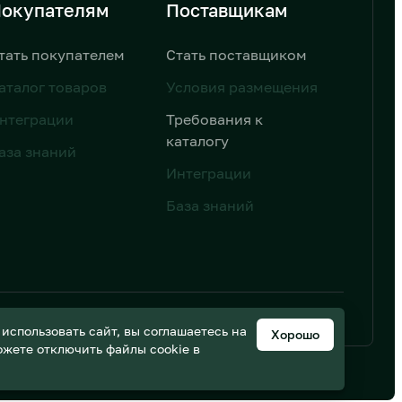
окупателям
Поставщикам
тать покупателем
Стать поставщиком
аталог товаров
Условия размещения
нтеграции
Требования к
каталогу
аза знаний
Интеграции
База знаний
ьных данных
Дизайн от AIC
спользовать сайт, вы соглашаетесь на
Хорошо
можете отключить файлы cookie в