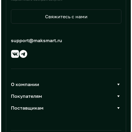
Свяжитесь с нами
support@maksmart.ru
О компании
О Максмарт
Покупателям
Документы
Стать покупателем
Поставщикам
Контакты
Каталог товаров
Стать поставщиком
Новости
Интеграции
Условия размещения