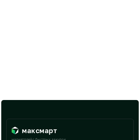
максмарт
маркетплейс быстрых закупок