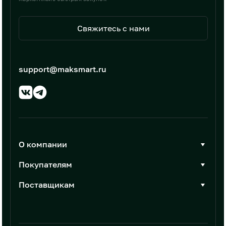
Свяжитесь с нами
support@maksmart.ru
О компании
О Максмарт
Покупателям
Документы
Стать покупателем
Поставщикам
Контакты
Каталог товаров
Стать поставщиком
Новости
Интеграции
Условия размещения