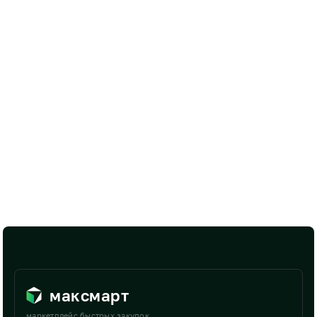
максмарт
маркетплейс быстрых закупок